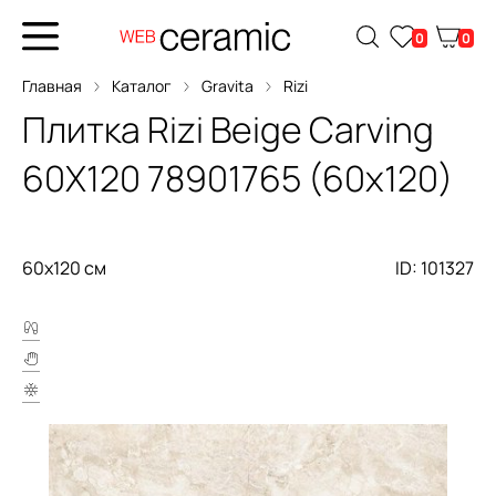
0
0
Главная
Каталог
Gravita
Rizi
Плитка
Rizi Beige Carving
60X120
78901765 (60x120)
60x120 см
ID: 101327