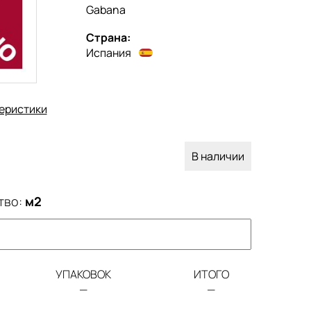
Gabana
Страна:
Испания
еристики
В наличии
тво:
м2
УПАКОВОК
ИТОГО
—
—