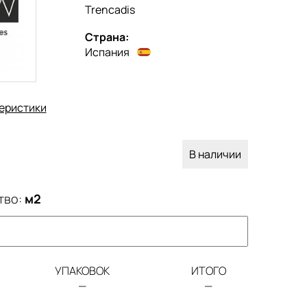
Trencadis
Страна:
Испания
еристики
В наличии
тво:
м2
УПАКОВОК
ИТОГО
—
—