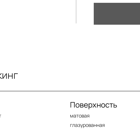
кинг
Поверхность
т
матовая
глазурованная