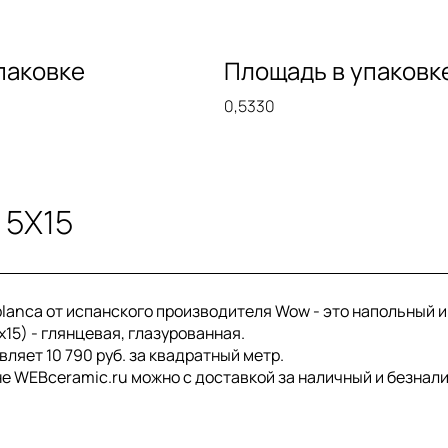
паковке
Площадь в упаковк
0,5330
 5X15
ablanca от испанского производителя Wow - это напольный 
x15) - глянцевая, глазурованная.
вляет 10 790 руб. за квадратный метр.
ине WEBceramic.ru можно с доставкой за наличный и безнал