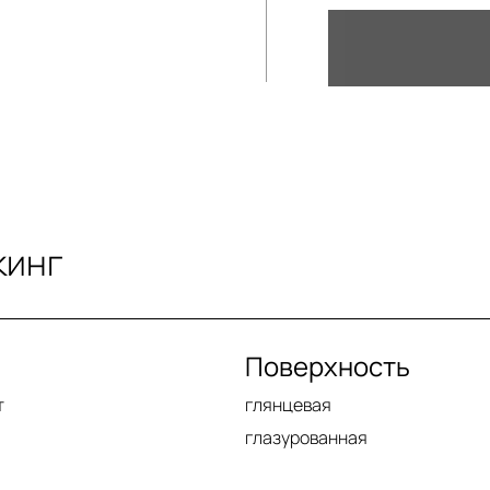
кинг
Поверхность
т
глянцевая
глазурованная