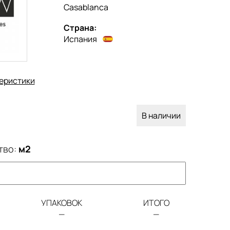
Casablanca
Страна:
Испания
еристики
В наличии
тво:
м2
УПАКОВОК
ИТОГО
—
—