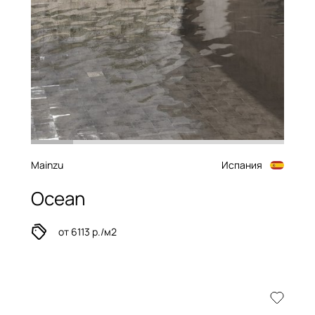
Mainzu
Испания
Ocean
от 6113 р./м2