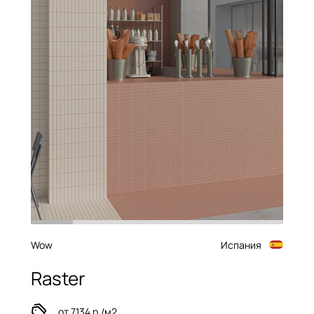
Wow
Испания
Raster
от 7134 р./м2