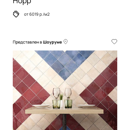
Hopp
от 6019 р./м2
Представлен в
Шоуруме