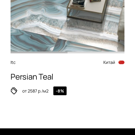
Itc
Китай
Persian Teal
от 2587 р./м2
-8%