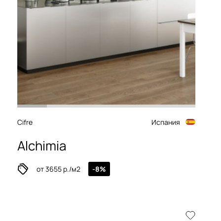
Cifre
Испания
Alchimia
от 3655 р./м2
-8%