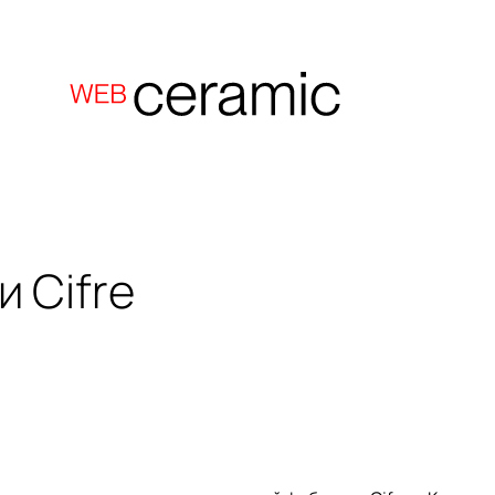
ки
Cifre