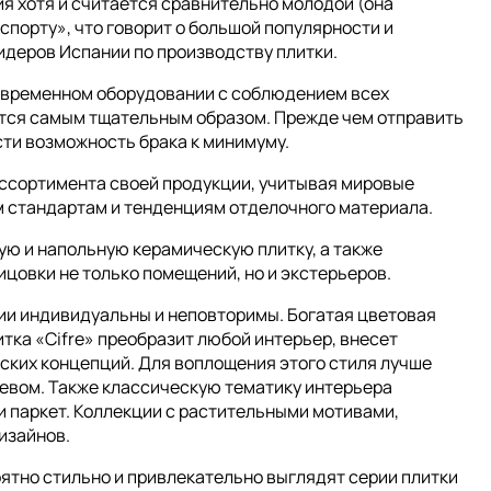
ния хотя и считается сравнительно молодой (она
спорту», что говорит о большой популярности и
идеров Испании по производству плитки.
современном оборудовании с соблюдением всех
ется самым тщательным образом. Прежде чем отправить
сти возможность брака к минимуму.
ссортимента своей продукции, учитывая мировые
им стандартам и тенденциям отделочного материала.
ую и напольную керамическую плитку, а также
цовки не только помещений, но и экстерьеров.
ции индивидуальны и неповторимы. Богатая цветовая
тка «Cifre» преобразит любой интерьер, внесет
ских концепций. Для воплощения этого стиля лучше
невом. Также классическую тематику интерьера
и паркет. Коллекции с растительными мотивами,
изайнов.
ятно стильно и привлекательно выглядят серии плитки