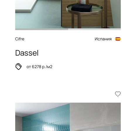
Cifre
Испания
Dassel
от 6278 р./м2