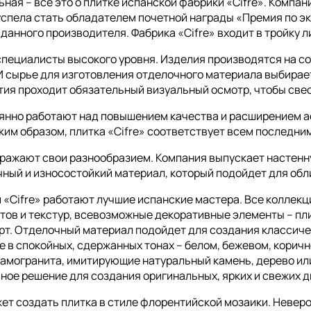
ьная – все это о плитке испанской фабрики «Cifre». Компа
 успела стать обладателем почетной награды «Премия по эк
анного производителя. Фабрика «Cifre» входит в тройку л
специалисты высокого уровня. Изделия производятся на 
И сырье для изготовления отделочного материала выбира
ртия проходит обязательный визуальный осмотр, чтобы све
янно работают над повышением качества и расширением а
аким образом, плитка «Cifre» соответствует всем последн
оражают свои разнообразием. Компания выпускает настенн
ный и износостойкий материал, который подойдет для обли
 «Cifre» работают лучшие испанские мастера. Все коллек
тов и текстур, всевозможные декоративные элементы – пли
т. Отделочный материал подойдет для создания классиче
е в спокойных, сдержанных тонах – белом, бежевом, корич
рамогранита, имитирующие натуральный камень, дерево ил
ное решение для создания оригинальных, ярких и свежих д
т создать плитка в стиле флорентийской мозаики. Неверо