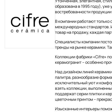
Утонченная, элегантная, стил
образована в 1995 году), уже
востребованности продукции д
В компании работают только 
международных стандартов. 
товар на продажу, каждая па
Специалисты компании посто
тренды на рынке керамики. Т
Коллекции фабрики «Cifre» п
керамогранит – особенно проч
Над дизайном линий керамики
палитра, разнообразие форма
исключительный уют и комфор
взять коллекции, выполненны
поддержат серии плитки и ке
цветочным принтом – прекрас
Изысканные интерьеры поможе