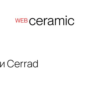
ки
Cerrad