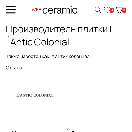
0
0
Производитель плитки
L
´Antic Colonial
Также известен как:
л антик колониал
Страна: