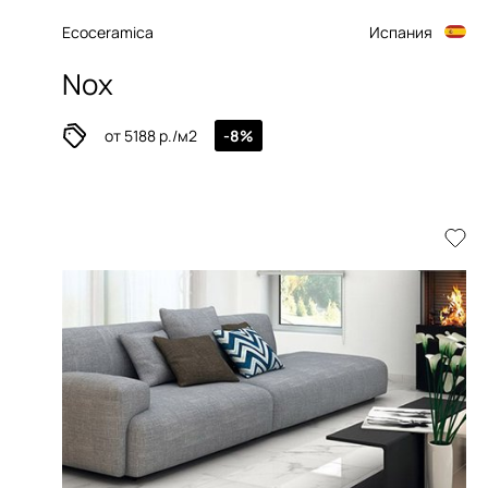
Ecoceramica
Испания
Nox
от 5188 р./м2
-8%