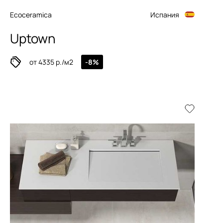
Ecoceramica
Испания
Uptown
от 4335 р./м2
-8%