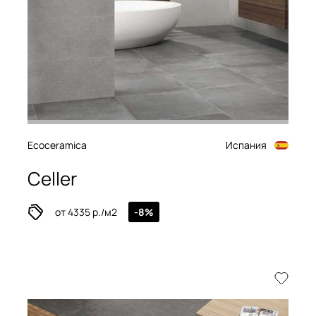
Ecoceramica
Испания
Celler
от 4335 р./м2
-8%