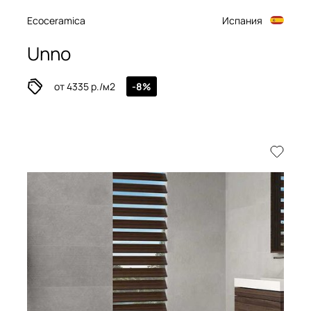
Ecoceramica
Испания
Unno
от 4335 р./м2
-8%