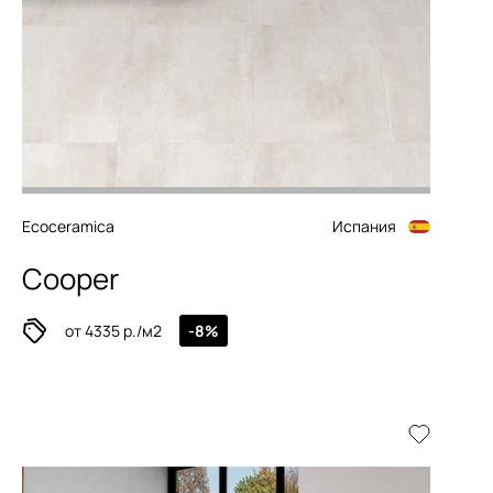
Ecoceramica
Испания
Cooper
от 4335 р./м2
-8%