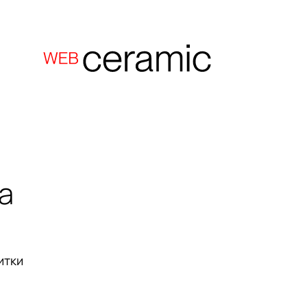
a
итки