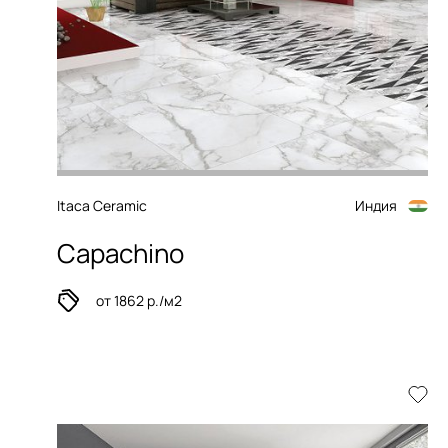
Itaca Ceramic
Индия
Capachino
от 1862 р./м2