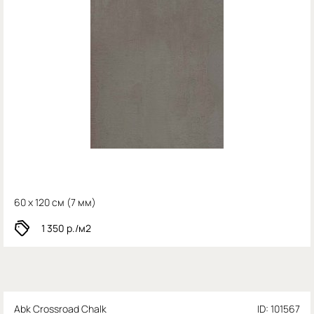
60 x 120 см (
7 мм)
1 350
р./м2
Abk Crossroad Chalk
ID: 101567