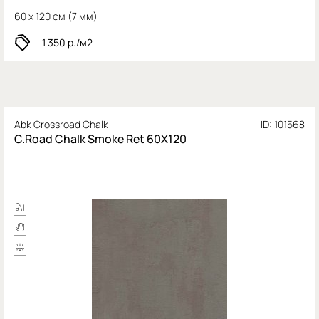
60 x 120 см (
7 мм)
1 350
р./м2
Abk Crossroad Chalk
ID: 101568
C.Road Chalk Smoke Ret 60Х120