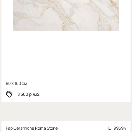
80 x 160 см
8 500
р./м2
Fap Ceramiche Roma Stone
ID: 99394