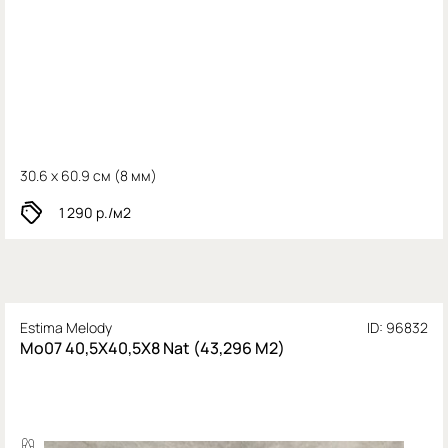
30.6 x 60.9 см (
8 мм)
1 290
р./м2
Estima Melody
ID: 96832
Mo07 40,5X40,5X8 Nat (43,296 М2)