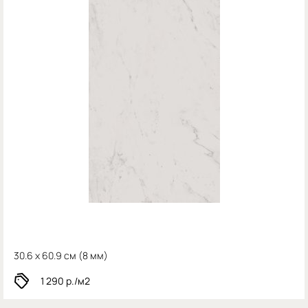
30.6 x 60.9 см (
8 мм)
1 290
р./м2