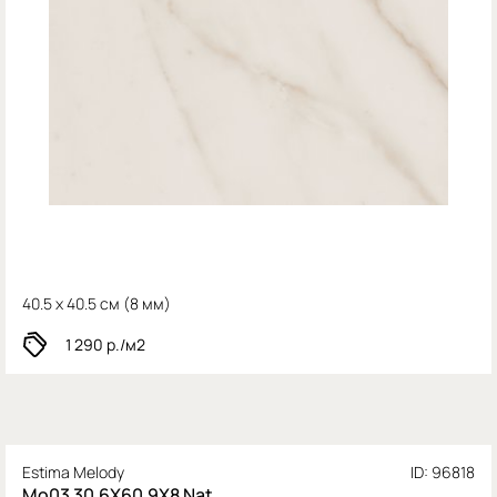
40.5 x 40.5 см (
8 мм)
1 290
р./м2
Estima Melody
ID: 96818
Mo03 30,6X60,9X8 Nat