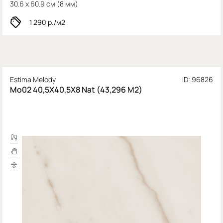
30.6 x 60.9 см (
8 мм)
1 290
р./м2
Estima Melody
ID: 96826
Mo02 40,5X40,5Х8 Nat (43,296 М2)