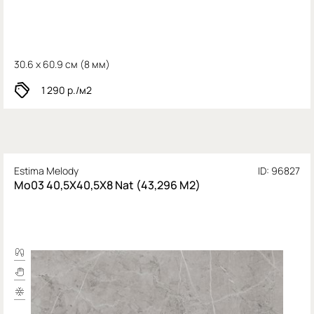
30.6 x 60.9 см (
8 мм)
1 290
р./м2
Estima Melody
ID: 96827
Mo03 40,5X40,5Х8 Nat (43,296 М2)