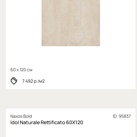
60 x 120 см
7 492
р./м2
Naxos Bold
ID: 95837
Idol Naturale Rettificato 60X120