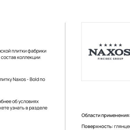
ской плитки
фабрики
В состав коллекции
итку Naxos - Bold по
обнее об условиях
жете узнать в разделе
Области применения
Поверхность:
глянце