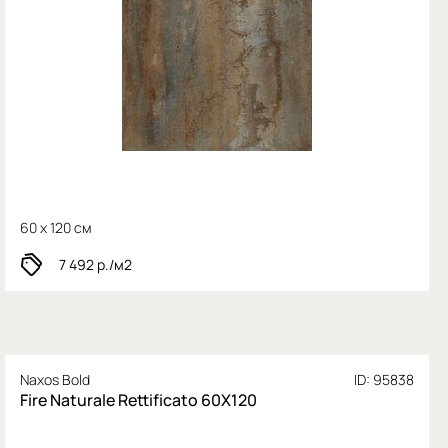
60 x 120 см
7 492
р./м2
Naxos Bold
ID: 95838
Fire Naturale Rettificato 60X120