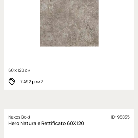
60 x 120 см
7 492
р./м2
Naxos Bold
ID: 95835
Hero Naturale Rettificato 60X120