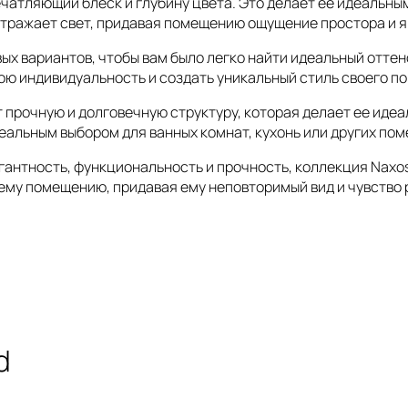
ечатляющий блеск и глубину цвета. Это делает ее идеальным
 отражает свет, придавая помещению ощущение простора и я
ых вариантов, чтобы вам было легко найти идеальный оттен
вою индивидуальность и создать уникальный стиль своего п
 прочную и долговечную структуру, которая делает ее идеа
идеальным выбором для ванных комнат, кухонь или других по
егантность, функциональность и прочность, коллекция Naxos
ему помещению, придавая ему неповторимый вид и чувство 
d