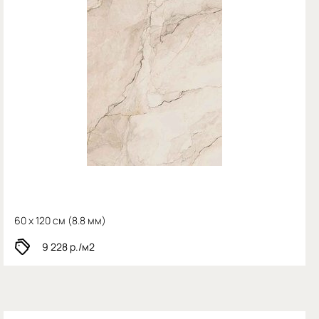
60 x 120 см (
8.8 мм)
9 228
р./м2