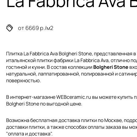
La Fabbrica Ava 
от 6669 р./м2
Плитка La Fabbrica Ava Bolgheri Stone, представленная 
итальянской плитки
фабрики La Fabbrica Ava, отлично п
гостиной и кухни. В состав коллекции
Bolgheri Stone
вхо
натуральной, лаппатированной, полированной и сатини
поверхностью.
В интернет-магазине WEBceramic.ru вы можете купить пли
Bolgheri Stone по выгодной цене.
Возможна бесплатная доставка плитки по Москве, подр
доставки плитки, а также способах оплаты заказа вы мо
"
оплата и доставка
".