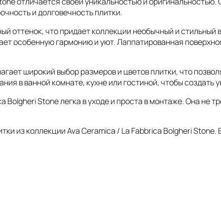
i Stone отличается своей уникальностью и оригинальностью
очность и долговечность плитки.
ый оттенок, что придает коллекции необычный и стильный 
ает особенную гармонию и уют. Лаппатированная поверхно
едлагает широкий выбор размеров и цветов плитки, что позв
ния в ванной комнате, кухне или гостиной, чтобы создать 
ca Bolgheri Stone легка в уходе и проста в монтаже. Она не 
и из коллекции Ava Ceramica / La Fabbrica Bolgheri Stone.