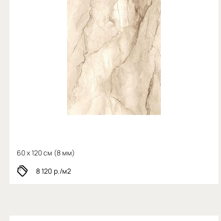
60 x 120 см (
8 мм)
8 120
р./м2