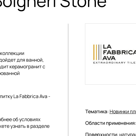
Bolgheri Stone
в коллекции
одойдет для ванной,
дит керамогранит с
рованной
тку La Fabbrica Ava -
Тематика:
Новинки пл
обнее об условиях
Области применения
жете узнать в разделе
Поверхности:
натура