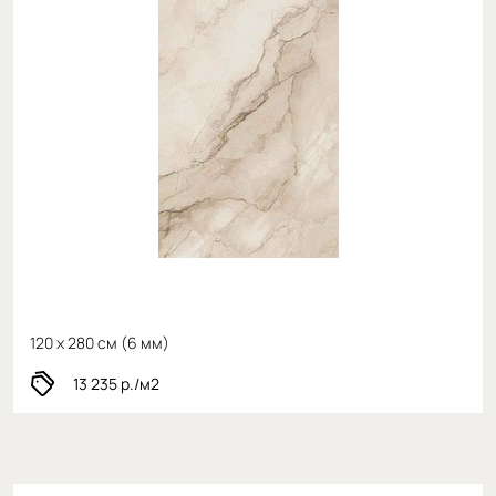
120 x 280 см (
6 мм)
13 235
р./м2