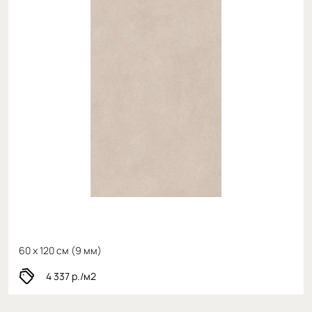
60 x 120 см (
9 мм)
4 337
р./м2