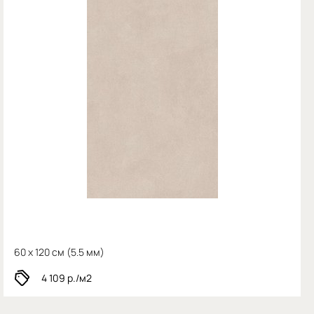
60 x 120 см (
5.5 мм)
4 109
р./м2