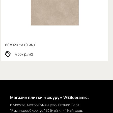
60 x 120 см (
9 мм)
4 337
р./м2
Магазин плитки и шоурум WEBceramic:
г. Москва, метро Румянцево, Бизнес Парк
"Румянцево", корпус "В", 5-ый или 11-ый вход,