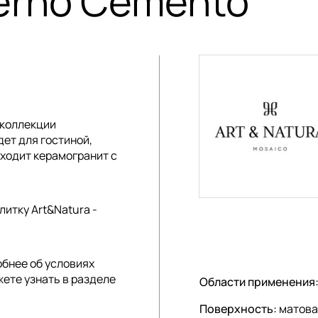
erno Cemento
 коллекции
дет для гостиной,
ходит керамогранит с
итку Art&Natura -
обнее об условиях
жете узнать в разделе
Области применения
Поверхность:
матова