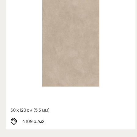
60 x 120 см (
5.5 мм)
4 109
р./м2