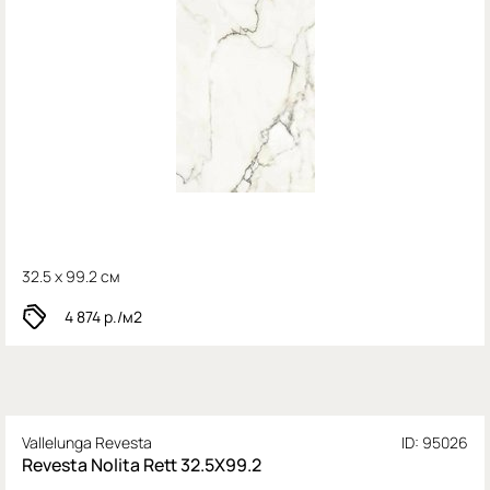
32.5 x 99.2 см
4 874
р./м2
Vallelunga Revesta
ID: 95026
Revesta Nolita Rett 32.5X99.2