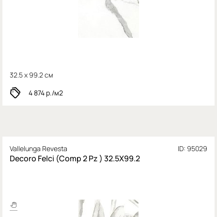
32.5 x 99.2 см
4 874
р./м2
Vallelunga Revesta
ID: 95029
Decoro Felci (Comp 2 Pz ) 32.5X99.2