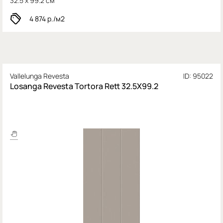
32.5 x 99.2 см
4 874
р./м2
Vallelunga Revesta
ID: 95022
Losanga Revesta Tortora Rett 32.5X99.2