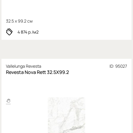
32.5 x 99.2 см
4 874
р./м2
Vallelunga Revesta
ID: 95027
Revesta Nova Rett 32.5X99.2