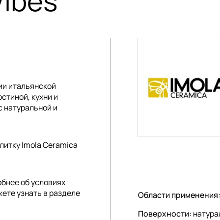
Vibes
ции
итальянской
стиной, кухни и
с натуральной и
литку Imola Ceramica
обнее об условиях
жете узнать в разделе
Области применения
Поверхности:
натура