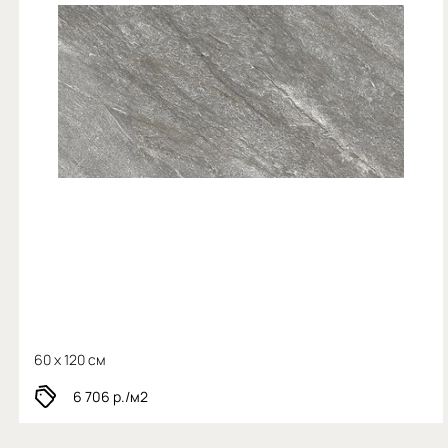
60 x 120 см
6 706
р./м2