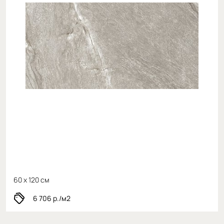
60 x 120 см
6 706
р./м2