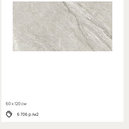
60 x 120 см
6 706
р./м2