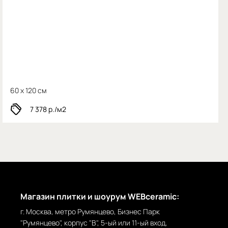
60 x 120 см
7 378
р./м2
Магазин плитки и шоурум WEBceramic:
г. Москва, метро Румянцево, Бизнес Парк
"Румянцево", корпус "В", 5-ый или 11-ый вход,