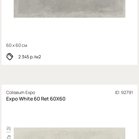
60 x 60 см
2 345
р./м2
Coliseum Expo
ID: 92791
Expo White 60 Ret 60X60