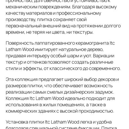
прочностью, долговечностью и устойчивостью к
механическим повреждениям. Благодаря высокому
качеству материалов и профессиональному
производству, плитка сохраняет свой
первоначальный внешний вид на протяжении долгого
времени, не теряя ни цвета, ни текстуры.
Поверхность лаппатированного керамогранита Itc
Latham Wood имитирует натуральное дерево,
придавая интерьеру особый шарм и уют. Вариации
текстур и оттенков позволяют создать различные
стили и эффекты, от классического до современного.
Эта коллекция предлагает широкий выбор декоров и
размеров плитки, что обеспечивает возможность
реализации самых смелых дизайнерских задумок.
Коллекция Itc Latham Wood идеально подходит для
использования в жилых помещениях, а также в
коммерческих зданиях с высокой проходимостью.
Установка плитки Itc Latham Wood легка и удобна
благодаря специальной системе фиксации. Плитка