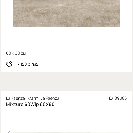
60 x 60 см
7 120
р./м2
La Faenza I Marmi La Faenza
ID: 89086
Mixture 60Wlp 60X60