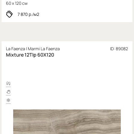
60 x 120 см
7 870
р./м2
La Faenza I Marmi La Faenza
ID: 89082
Mixture 12Tlp 60X120