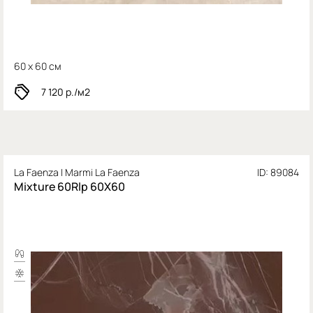
60 x 60 см
7 120
р./м2
La Faenza I Marmi La Faenza
ID: 89084
Mixture 60Rlp 60X60