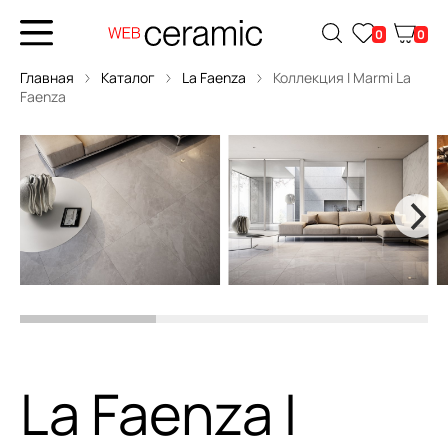
0
0
Главная
Каталог
La Faenza
Коллекция I Marmi La
Faenza
La Faenza I