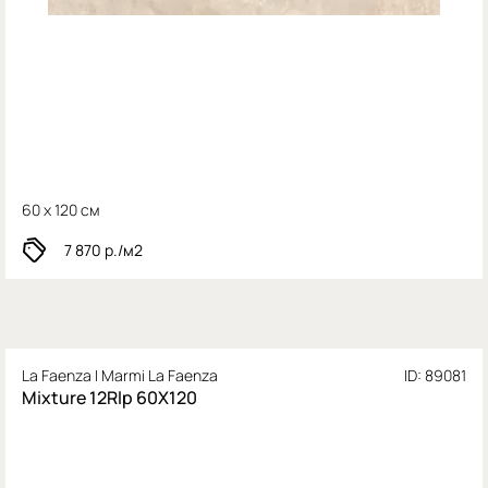
60 x 120 см
7 870
р./м2
La Faenza I Marmi La Faenza
ID: 89081
Mixture 12Rlp 60X120