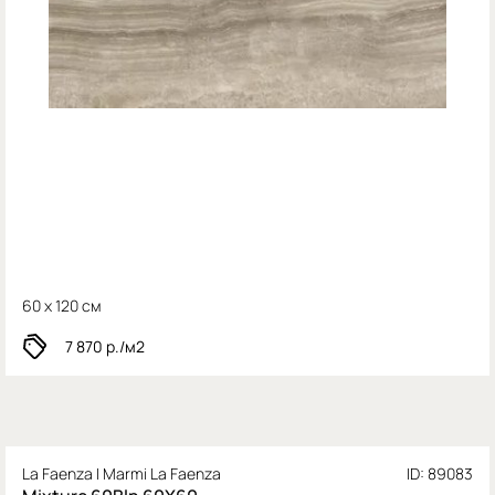
60 x 120 см
7 870
р./м2
La Faenza I Marmi La Faenza
ID: 89083