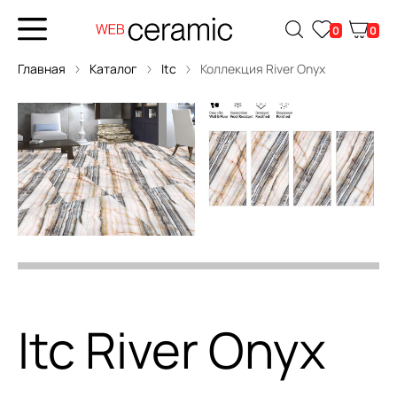
0
0
Главная
Каталог
Itc
Коллекция River Onyx
Itc River Onyx