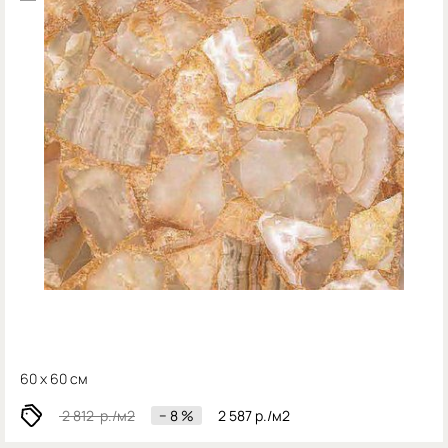
60 x 60 см
2 812
р./м2
− 8 %
2 587
р./м2