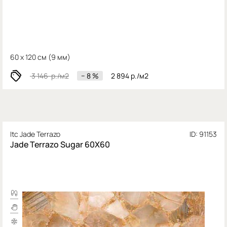
60 x 120 см (
9 мм)
3 146
р./м2
− 8 %
2 894
р./м2
Itc Jade Terrazo
ID: 91153
Jade Terrazo Sugar 60X60