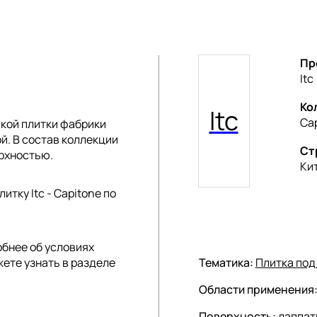
Пр
Itc
Ко
Itc
Ca
кой плитки
фабрики
ой. В состав коллекции
Ст
рхностью.
Ки
тку Itc - Capitone по
обнее об условиях
жете узнать в разделе
Тематика:
Плитка под
Области применения
Поверхность:
лаппат