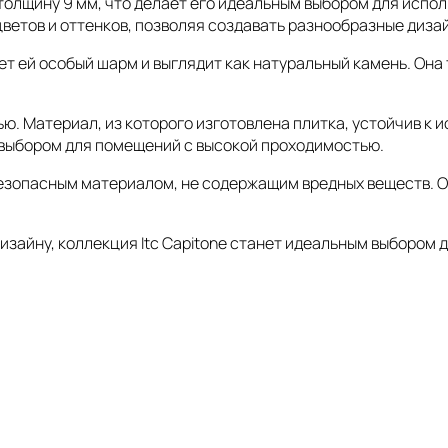
 толщину 9 мм, что делает его идеальным выбором для испо
ветов и оттенков, позволяя создавать разнообразные диза
т ей особый шарм и выглядит как натуральный камень. Он
ью. Материал, из которого изготовлена плитка, устойчив к
выбором для помещений с высокой проходимостью.
 безопасным материалом, не содержащим вредных веществ. О
зайну, коллекция Itc Capitone станет идеальным выбором д