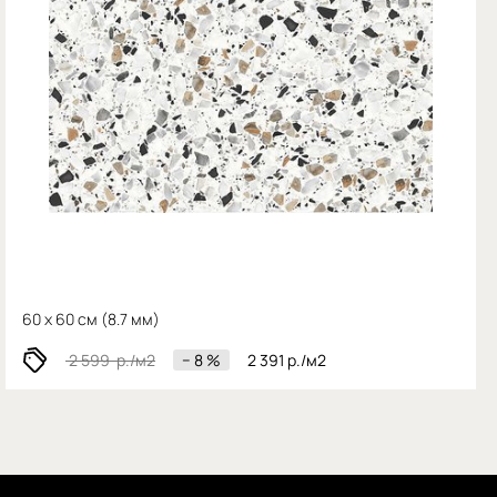
60 x 60 см (
8.7 мм)
2 599
р./м2
− 8 %
2 391
р./м2