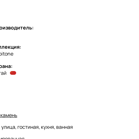
оизводитель:
ллекция:
pitone
рана:
тай
 камень
:
улица, гостиная, кухня, ванная
ированная