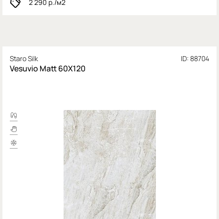
2 290
р./м2
Staro Silk
ID: 88704
Vesuvio Matt 60X120