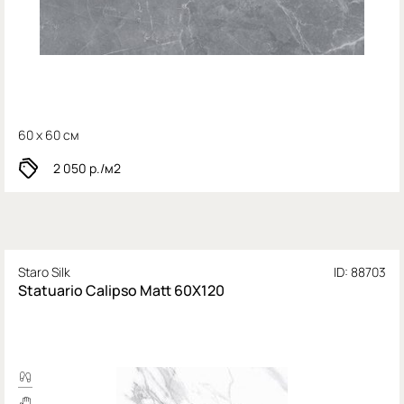
60 x 60 см
2 050
р./м2
Staro Silk
ID: 88703
Statuario Calipso Matt 60X120