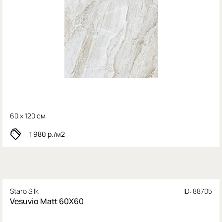
60 x 120 см
1 980
р./м2
Staro Silk
ID: 88705
Vesuvio Matt 60X60