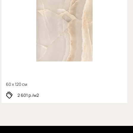
60 x 120 см
2 601
р./м2