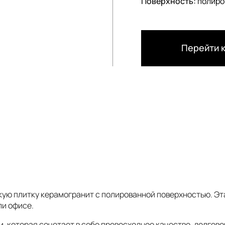
Поверхность:
полиро
Перейти к
a
йскую плитку керамогранит с полированной поверхностью. Эт
ли офисе.
и, которая сочетает в себе превосходное качество, долгове