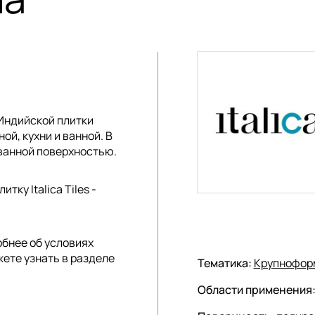
Индийской плитки
ной, кухни и ванной. В
ванной поверхностью.
ку Italica Tiles -
обнее об условиях
жете узнать в разделе
Тематика:
Крупнофор
Области применения