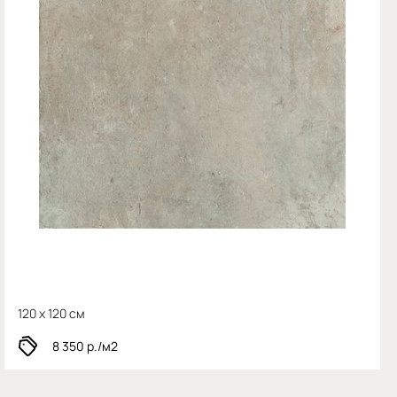
120 x 120 см
8 350
р./м2