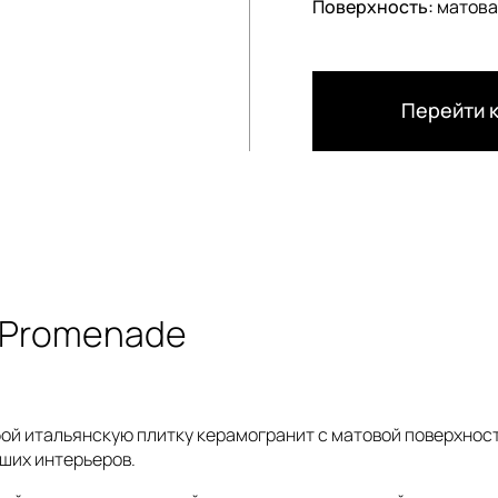
Поверхность:
матова
Перейти к
a Promenade
бой итальянскую плитку керамогранит с матовой поверхност
ших интерьеров.