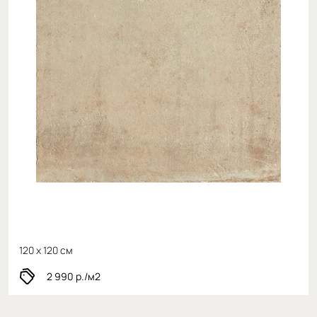
120 x 120 см
2 990
р./м2