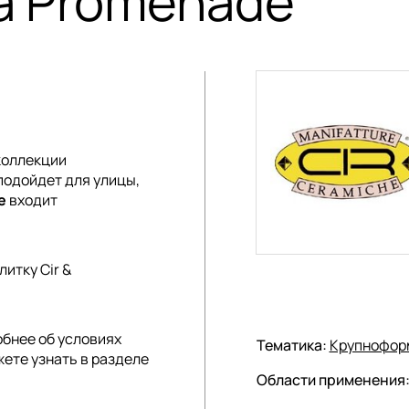
ma Promenade
 коллекции
 подойдет для улицы,
e
входит
итку Cir &
обнее об условиях
Тематика:
Крупнофор
жете узнать в разделе
Области применения