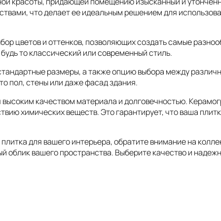
ной красоты, придающей помещению изысканный и утонченн
вами, что делает ее идеальным решением для использовани
выбор цветов и оттенков, позволяющих создать самые разно
, будь то классический или современный стиль.
 стандартные размеры, а также опцию выбора между различ
то пол, стены или даже фасад здания.
ся высоким качеством материала и долговечностью. Керамо
вию химических веществ. Это гарантирует, что ваша плитк
плитка для вашего интерьера, обратите внимание на коллекц
й облик вашего пространства. Выберите качество и надежно