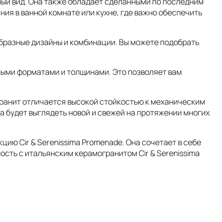
ый вид. Она также обладает сделанными по последним
я в ванной комнате или кухне, где важно обеспечить
образные дизайны и комбинации. Вы можете подобрать
ными форматами и толщинами. Это позволяет вам
гранит отличается высокой стойкостью к механическим
а будет выглядеть новой и свежей на протяжении многих
ию Cir & Serenissima Promenade. Она сочетает в себе
сть с итальянским керамогранитом Cir & Serenissima