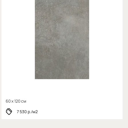
60 x 120 см
7 530
р./м2