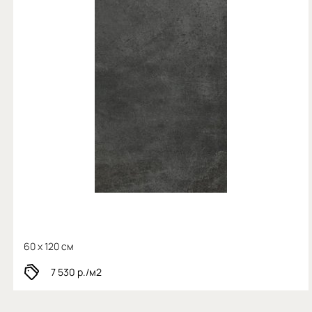
60 x 120 см
7 530
р./м2