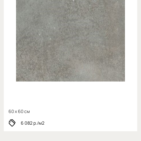
60 x 60 см
6 082
р./м2