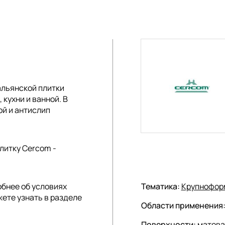
альянской плитки
 кухни и ванной. В
ой и антислип
литку Cercom -
обнее об условиях
Тематика:
Крупнофор
жете узнать в разделе
Области применения
Поверхности:
матова