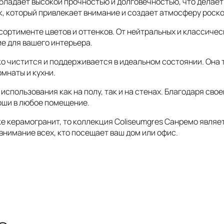
обладает высокой прочностью и долговечностью, что делае
, который привлекает внимание и создает атмосферу роск
ортименте цветов и оттенков. От нейтральных и классичес
е для вашего интерьера.
ко чистится и поддерживается в идеальном состоянии. Она
омнаты и кухни.
спользования как на полу, так и на стенах. Благодаря сво
оши в любое помещение.
тке керамогранит, то коллекция Coliseumgres Санремо явля
внимание всех, кто посещает ваш дом или офис.