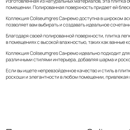
Изготовленная из натуральных материалов, эта плитка 
помещении. Полированная поверхность придает ей блеск
Коллекция Coliseumgres Санремо доступна в широком асс
позволяет вам выбирать и создавать идеальное сочетани
Благодаря своей полированной поверхности, плитка лег
в помещениях с высокой влажностью, таких как ванные к
Коллекция Coliseumgres Санремо идеально подходит для и
различными стилями интерьера, добавляя шарма и роск
Если вы ищете непревзойденное качество и стиль в пли
роскоши и элегантности в любом помещении, привлекая 