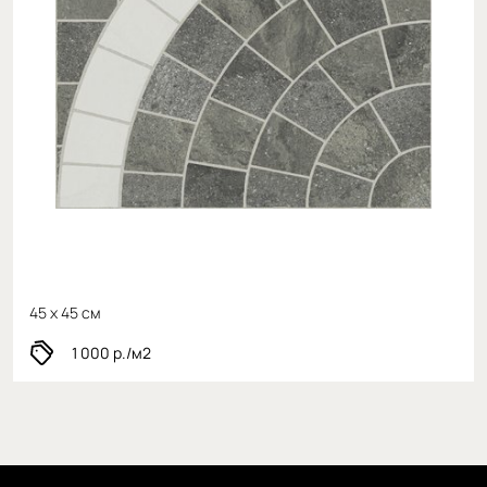
45 x 45 см
1 000
р./м2