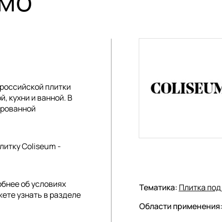
емо
российской плитки
, кухни и ванной. В
ированной
литку Coliseum -
обнее об условиях
Тематика:
Плитка под
жете узнать в разделе
Области применения