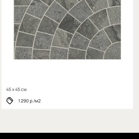
45 x 45 см
1 290
р./м2