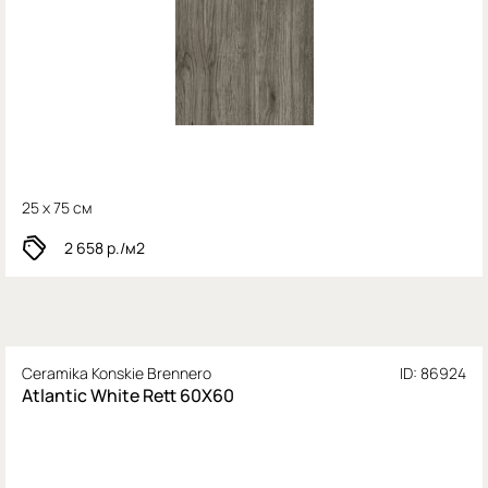
25 x 75 см
2 658
р./м2
Ceramika Konskie Brennero
ID: 86924
Atlantic White Rett 60X60