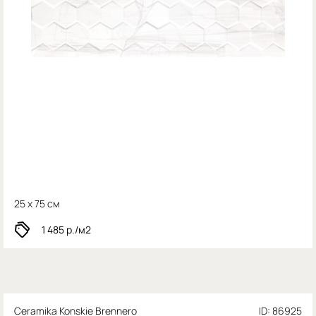
25 x 75 см
1 485
р./м2
Ceramika Konskie Brennero
ID: 86925