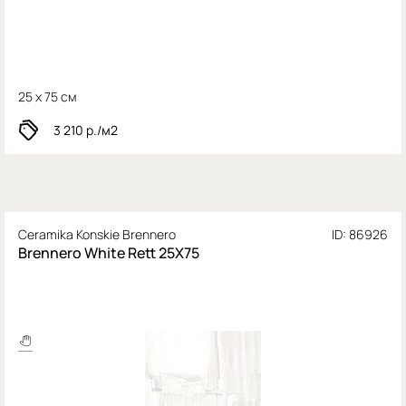
25 x 75 см
3 210
р./м2
Ceramika Konskie Brennero
ID: 86926
Brennero White Rett 25X75