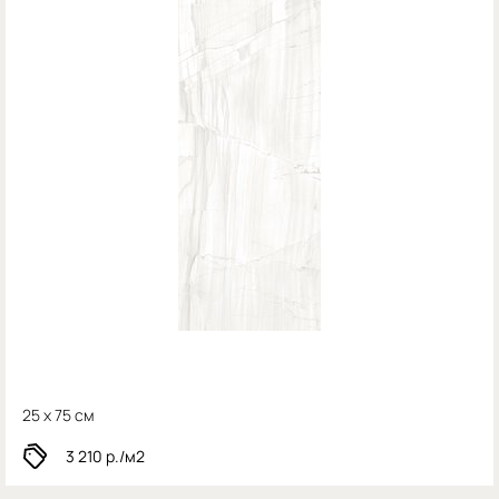
25 x 75 см
3 210
р./м2