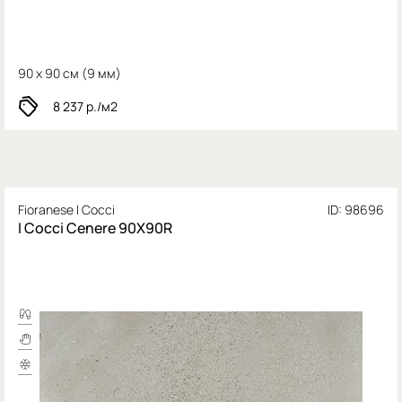
90 x 90 см (
9 мм)
8 237
р./м2
Fioranese I Cocci
ID: 98696
I Cocci Cenere 90X90R