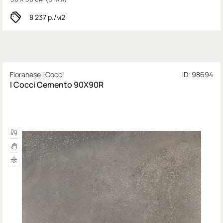
8 237
р./м2
Fioranese I Cocci
ID: 98694
I Cocci Cemento 90X90R