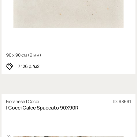
90 x 90 см (
9 мм)
7 126
р./м2
Fioranese I Cocci
ID: 98691
I Cocci Calce Spaccato 90X90R