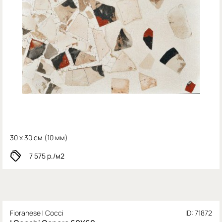
30 x 30 см (
10 мм)
7 575
р./м2
Fioranese I Cocci
ID: 71872