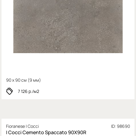
90 x 90 см (
9 мм)
7 126
р./м2
Fioranese I Cocci
ID: 98690
I Cocci Cemento Spaccato 90X90R