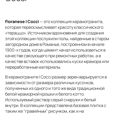
Fioranese I Cocci
— это коллекция керамогранита,
которая переосмысливает красоту классического
«тераццо». Источником вдохновения для создания
этой коллекции послужили полы, найденные в старом
загородном доме в Романье, построенном в начале
1900-х годов, когда цемент начал использоваться в
качестве связующего при ремонтных работах, а в
качестве вставок использовались куски мрамора или
переработанные материалы.
В керамограните I Cocci размер зерен варьируется в
зависимости от размера различных кусочков,
полученных из одного и того же вида традиционной
белой мраморной крошки и белого котто.
Используемый раствор серый снаружи и белый
внутри. В коллекции представлена базовая плитка с
таким же “гравийным” рисунком, как и на