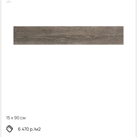
15 x 90 см
6 470
р./м2