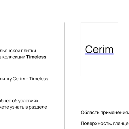
Cerim
льянской плитки
ав коллекции
Timeless
итку Cerim - Timeless
обнее об условиях
жете узнать в разделе
Область применения
Поверхность:
глянце